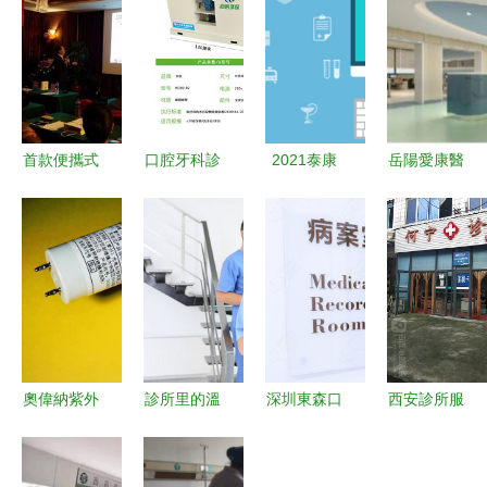
首款便攜式
口腔牙科診
2021泰康
岳陽愛康醫
心血管疾病
所污水處理
健康尊享A
院新門診大
檢測儀
設備 保障
款門診醫療
樓 以人為
PASESA引
健康與合規
險全面解析
本的醫患雙
爆招商熱潮
的關鍵
特點、保
向服務新布
哈爾濱沈陽
費、續保與
局
雙城聯動，
診所服務
健康咨詢火
奧偉納紫外
診所里的溫
深圳東森口
西安診所服
熱進行中
線消毒燈管
暖守護 記
腔診所綜合
務便民指南
幼兒園與口
一位女醫務
評估 口
——交通 ·