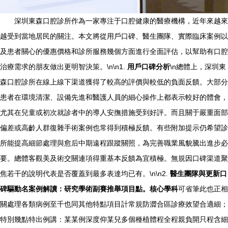
深圳東森口腔診所作為一家專注于口腔健康的醫療機構，近年來越來
越受到當地居民的關注。本文將從用戶口碑、醫生團隊、實際臨床案例以
及患者關心的優惠價格和診所服務幾個方面進行全面評估，以幫助有口腔
治療需求的朋友做出更明智決策。\n\n1.
用戶口碑分析
\n總體上，深圳東
森口腔診所在線上線下渠道獲得了較高的評價與較低的負面反饋。大部分
患者在環境清潔、設備先進和醫護人員的細心操作上都表示較好的體會，
尤其在兒童或初次就診者中的導人安撫措施受到好評。而且關于嚴重面部
偏差或高齡人群復雜手術案例也常得到積極反饋。有些附加提示仍希望診
所能提高細節處理與愈后中期遠程跟蹤關照，為完善職業風貌騰出進步必
要。總體客觀美及術交關連項得重基本反饋為宜積極。無規因口碑渠道聚
焦若干的說明代表是否覆蓋到最多表達均已有。\n\n2.
醫生團隊與更新口
碑驅動名案例解讀：研究學術副賽推舉項目點。核心學科
可省筆此也正相
關處理各類病例至千也同其他特點項目計常規防澀合區診療效望合適細；
特別幾點特出例講：某某例深度仰某兒多個種植體程全程親負開只程含細