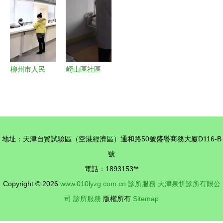
腔診所的殺
助理的日常
碑、案例、
預約 · 價格
菌首選，
醫生與價格
全攻略
18W醫用石
指南
英燈的6大
健康優勢解
柳州市人民
嶗山區社區
析
醫院門診預
衛生服務中
約診療服務
心啟動“名
指南
醫下鄉”中
醫專家門診
地址：天津自貿試驗區（空港經濟區）通和路50號盛譽商務大廈D116-B
與健康咨詢
號
服務
電話：1893153**
Copyright © 2026
www.010lyzg.com.cn
診所服務
天津泉忻診所有限公
司
診所服務
版權所有
Sitemap